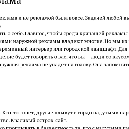
лама
реклама и не рекламой была вовсе. Задачей любой в
у.
ть о себе. Главное, чтобы среди кричащей рекламы
ми наружной рекламы владеют многие. Но мы из т
временный интерьер или городской ландшафт. Для н
елие будет говорить о вас, что вы — люди со вкусом
ружная реклама не упадёт на голову. Она запомнит
. Кто-то тонет, другие плывут с гордо надутыми па
тве. Красивый остров-сайт.
ко проплывать в безвестность те, кто с надутыми 