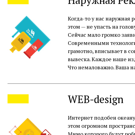
Наружная Рек
Когда-то у нас наружная 
этом — не упасть на голов
Сейчас мало громко заяви
Современными технология
грамотно, вписывает в со
вывеска. Каждое наше изд
Что немаловажно. Ваша на
WEB-design
Интернет подобен океану
этом огромном пространс
Мимо которого будут роб